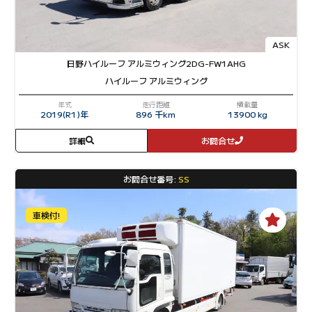
ASK
日野
ハイルーフ アルミウィング
2DG-FW1AHG
ハイルーフ アルミウィング
年式
走行距離
積載量
2019(R1)年
896 千km
13900 kg
詳細
お問合せ
お問合せ番号:
SS
車検付!