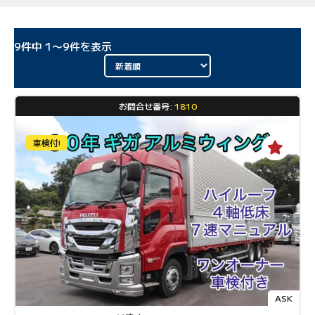
9
件中
1
〜
9
件を表示
お問合せ番号:
1810
車検付!
ASK