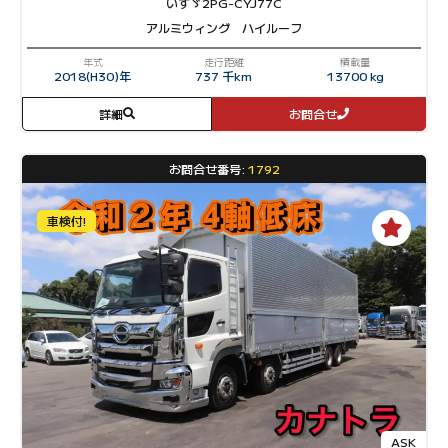
いすゞ
2PG-CYJ77C
アルミウィング ハイルーフ
年式
走行距離
積載量
2018(H30)年
737 千km
13700 kg
詳細
お問合せ
お問合せ番号:
1792
車検付!
ASK