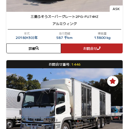
ASK
三菱ふそう
スーパーグレート
2PG-FU74HZ
アルミウィング
年式
走行距離
積載量
2018(H30)年
587 千km
13800 kg
詳細
お問合せ
お問合せ番号:
1446