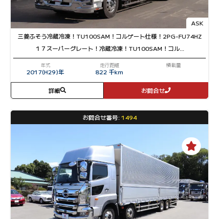
ASK
三菱ふそう
冷蔵冷凍！TU100SAM！コルゲート仕様！
2PG-FU74HZ
１７スーパーグレート！冷蔵冷凍！TU100SAM！コル...
年式
走行距離
積載量
2017(H29)年
822 千km
詳細
お問合せ
お問合せ番号:
1494