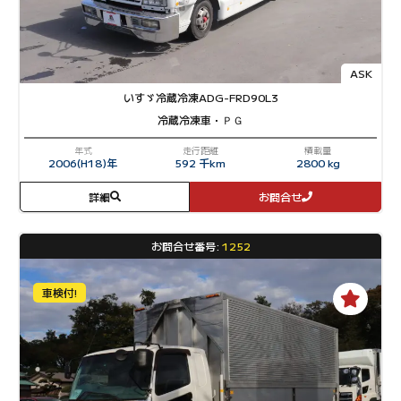
ASK
いすゞ
冷蔵冷凍
ADG-FRD90L3
冷蔵冷凍車・ＰＧ
年式
走行距離
積載量
2006(H18)年
592 千km
2800 kg
詳細
お問合せ
お問合せ番号:
1252
車検付!