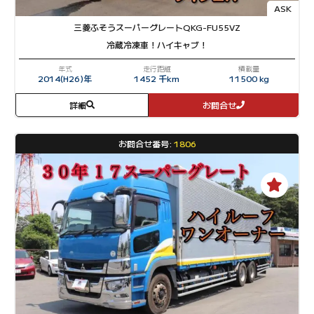
ASK
三菱ふそう
スーパーグレート
QKG-FU55VZ
冷蔵冷凍車！ハイキャブ！
年式
走行距離
積載量
2014(H26)年
1452 千km
11500 kg
詳細
お問合せ
お問合せ番号:
1806