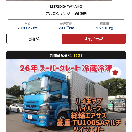
日野
2DG-FW1AHG
アルミウィング 4軸低床
年式
走行距離
積載量
2020(R2)年
530 千km
13300 kg
詳細
お問合せ
お問合せ番号:
1731