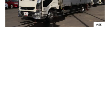
ASK
三菱ふそう
TKG-FK64F
アルミウィングワイド跳ね上げパワーゲート
年式
走行距離
積載量
2016(H28)年
341 千km
1950 kg
詳細
お問合せ
お問合せ番号:
1175