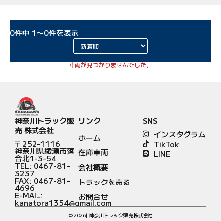
0
件中
1
〜
0
件を表示
車両が見つかりませんでした。
神奈川トラック販
リンク
SNS
売 株式会社
インスタグラム
ホーム
〒252-1116
TikTok
神奈川県綾瀬市落
在庫車両
LINE
合北1-3-54
TEL: 0467-81-
会社概要
3237
FAX: 0467-81-
トラックを売る
4696
E-MAIL:
お問合せ
kanatora1354@gmail.com
© 2026| 神奈川トラック販売株式会社