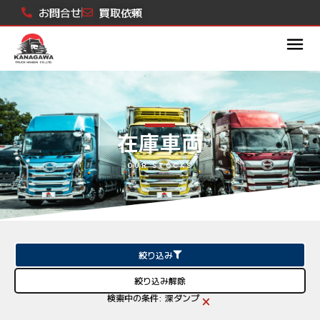
内
お問合せ
買取依頼
容
を
ス
キ
ッ
プ
在庫車両
OUR STOCKS
絞り込み
絞り込み解除
×
検索中の条件:
深ダンプ